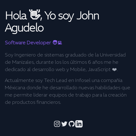
Hola 👋, Yo soy John
Agudelo
Software Developer 🧑‍💻
Soy Ingeniero de sistemas graduado de la Universidad
de Manizales, durante los los últimos 6 años me he
dedicado al desarrollo web y Mobile, JavaScript ❤️.
Actualmente soy Tech Lead en Infosel una compañia
Méxicana donde he desarrollado nuevas habilidades que
me permite liderar equipos de trabajo para la creación
de productos financieros.
Instagram
Twitter
GitHub
Linkedin