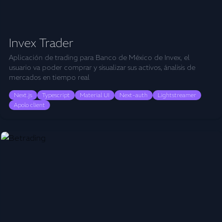
Invex Trader
Aplicación de trading para Banco de México de Invex, el
usuario va poder comprar y sisualizar sus activos, ánalisis de
mercados en tiempo real
Next.js
Typescript
Material UI
Next-auth
Lightstreamer
Apolo client